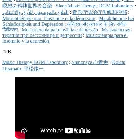
瞑想の精神世界の音楽
:
Sleep Music Therapy BGM Laboratory
:
العلاج بالموسيقى للأرق والاكتئاب
:
音乐疗法治疗失眠和抑郁
:
Musicothérapie pour l'insomnie et la dépression
:
Musiktherapie bei
Schlaflosigkeit und Depression
:
अनिद्रा और अवसाद के लिए संगीत
चिकित्सा
:
Musicoterapia para insônia e depressão
:
Музыкальная
терапия при бессоннице и депрессии
:
Musicoterapia para el
insomnio y la depresión
#PR
Music Therapy BGM Laboratory
:
Shinonsya 心音舎
:
Koichi
Hiramatsu 平松康一