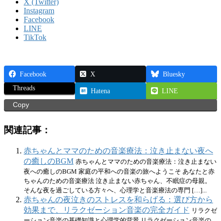
X (Twitter)
Instagram
Facebook
LINE
TikTok
Facebook
X
Bluesky
Threads
Hatena
LINE
Copy
関連記事：
赤ちゃんとママのための音楽療法：泣き止まない夜へ
の癒しのBGM
赤ちゃんとママのための音楽療法：泣き止まない
夜への癒しのBGM 家庭の平和への音楽の旅へようこそ あなたと赤
ちゃんのための音楽療法 泣き止まない赤ちゃん、不眠症の母親。
そんな夜を過ごしている方々へ、心理学と音楽療法の専門 […]...
赤ちゃんの夜泣きのストレスを和らげる：選び方から
効果まで、リラクゼーション音楽の完全ガイド
リラクゼ
ーション音楽の基礎知識と心理学的背景 リラクゼーション音楽の