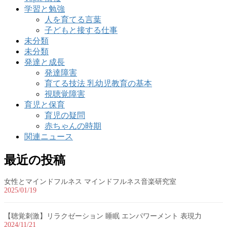
学習と勉強
人を育てる言葉
子どもと接する仕事
未分類
未分類
発達と成長
発達障害
育てる技法 乳幼児教育の基本
視聴覚障害
育児と保育
育児の疑問
赤ちゃんの時期
関連ニュース
最近の投稿
女性とマインドフルネス マインドフルネス音楽研究室
2025/01/19
【聴覚刺激】リラクゼーション 睡眠 エンパワーメント 表現力
2024/11/21