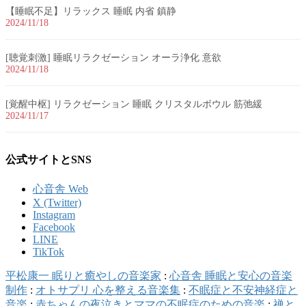
【睡眠不足】リラックス 睡眠 内省 鎮静
2024/11/18
[聴覚刺激] 睡眠リラクゼーション オーラ浄化 意欲
2024/11/18
[覚醒中枢] リラクゼーション 睡眠 クリスタルボウル 筋弛緩
2024/11/17
公式サイトとSNS
心音舎 Web
X (Twitter)
Instagram
Facebook
LINE
TikTok
平松康一 眠りと癒やしの音楽家
:
心音舎 睡眠と安心の音楽
制作
:
オトサプリ 心を整える音楽集
:
不眠症と不安神経症と
音楽
:
赤ちゃんの夜泣きとママの不眠症のための音楽
:
禅と